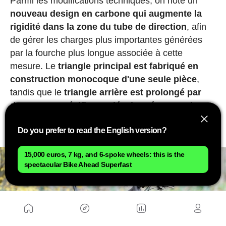
Parmi les modifications techniques, on note un
nouveau design en carbone qui augmente la
rigidité dans la zone du tube de direction
, afin
de gérer les charges plus importantes générées
par la fourche plus longue associée à cette
mesure. Le
triangle principal est fabriqué en
construction monocoque d'une seule pièce
,
tandis que le
triangle arrière est prolongé par
des pattes spécifiques développées pour le
projet
. Le processus d'union a été validé dans les
Do you prefer to read the English version?
bancs d'essai de l'institut EFBE.
15,000 euros, 7 kg, and 6-spoke wheels: this is the
spectacular Bike Ahead Superfast