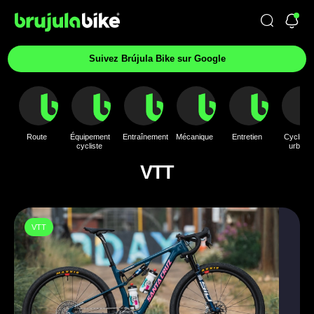
Suivez Brújula Bike sur Google
Route
Équipement
Entraînement
Mécanique
Entretien
Cyclism
cycliste
urbain
VTT
VTT