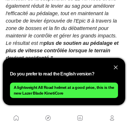
également réduit le levier au sag pour améliorer
l'efficacité au pédalage, tout en maintenant la
courbe de levier éprouvée de l'Epic 8 à travers la
zone de bosses et la fin du débattement pour
maintenir le contrôle et gérer les grands impacts.
Le résultat est m
plus de soutien au pédalage et
plus de vitesse contrôlée lorsque le terrain
devient accidenté.”
Trois positions d'amortissement pensées pour
Do you prefer to read the English version?
la course réelle
A lightweight All Road helmet at a good price, this is the
Publicité
new Lazer Blade KinetiCore