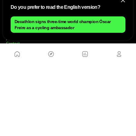
Do you prefer to read the English version?
Decathlon signs three-time world champion Óscar
NOUS
Freire as a cycling ambassador
Plan du site
Contact
Travailler avec nous
SITES D'AMIS
MusickMag
SUIVEZ-NOUS
Abonnez-vous à notre newsletter
Envoyer