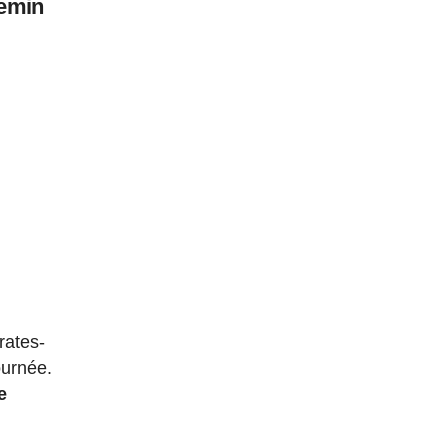
hemin
rates-
ournée.
e