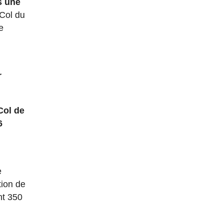
s une
 Col du
e
r
Col de
6
e
tion de
nt 350