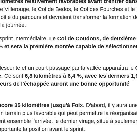
ilomètres relativement favorables avant d'entrer dan
de Villerouge, le Col de Bedos, le Col des Fourches et le
itié du parcours et devraient transformer la formation d
la journée.
 sprint intermédiaire.
Le Col de Coudons, de deuxième
 % et sera la première montée capable de sélectionne
descente et un court passage par la vallée apparaîtra le
e
. Ce sont
6,8 kilomètres à 6,4 %, avec les derniers 1,
mpeurs de l'échappée auront une bonne opportunité
ncore 35 kilomètres jusqu'à Foix
. D'abord, il y aura un
n terrain plus favorable qui peut permettre la réorganisa
ent ensemble l'arrivée, le dernier virage, situé à seuleme
portante la position avant le sprint.