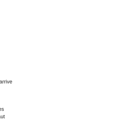
arrive
es
aut