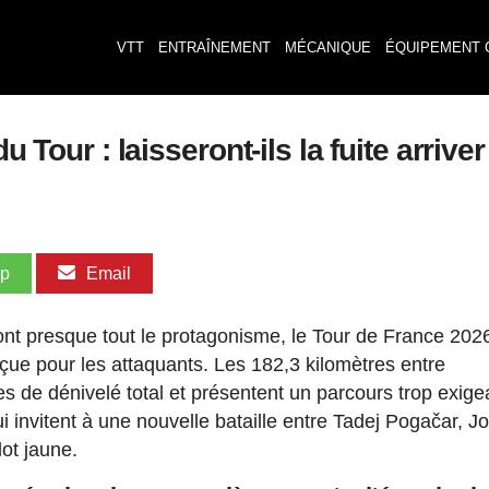
VTT
ENTRAÎNEMENT
MÉCANIQUE
ÉQUIPEMENT 
u Tour : laisseront-ils la fuite arriver
pp
Email
 ont presque tout le protagonisme, le Tour de France 202
ue pour les attaquants. Les 182,3 kilomètres entre
 de dénivelé total et présentent un parcours trop exige
i invitent à une nouvelle bataille entre Tadej Pogačar, J
lot jaune.