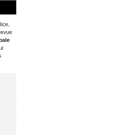
lice,
revue
bale
ui
s