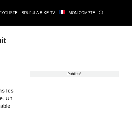
CYCLISTE
BRUJULA BIKE TV
MON COMPTE
it
Publicité
s les
ce. Un
sable