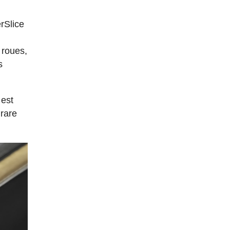
rSlice
 roues,
s
 est
 rare