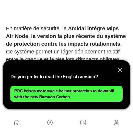
En matière de sécurité, le
Amidal intègre Mips
Air Node
,
la version la plus récente du système
de protection contre les impacts rotationnels
.
Ce système permet un léger déplacement relatif
entre le casque et la tête lors d'impacts obliques,
réduisant les forces transmises au cerveau.
Do you prefer to read the English version?
Cependant, l'élément différentiel arrive avec
l'
intégration de la lumière arrière
. Il ne s'agit pas
POC brings motorcycle helmet protection to downhill
d'un accessoire ajouté par la suite, mais d'un
with the new Barocon Carbon
composant conçu avec le casque dès le départ.
La lumière développée avec Knog (non incluse
avec le casque) se fixe spécifiquement au
Amidal et utilise la technologie COB pour offrir