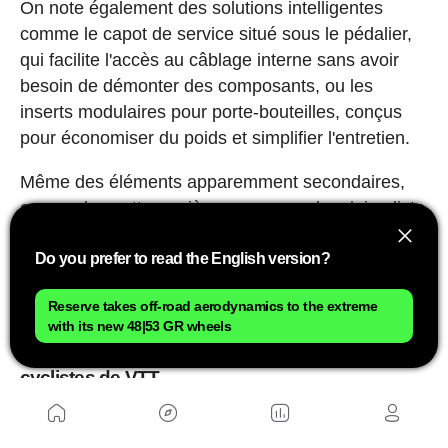
On note également des solutions intelligentes
comme le capot de service situé sous le pédalier,
qui facilite l'accès au câblage interne sans avoir
besoin de démonter des composants, ou les
inserts modulaires pour porte-bouteilles, conçus
pour économiser du poids et simplifier l'entretien.
Même des éléments apparemment secondaires,
comme les pattes arrière creuses ou le minimaliste
ancrage Post Mount du frein arrière, font partie
Do you prefer to read the English version?
d'une stratégie globale visant à réduire les
grammes sans compromettre la fonctionnalité.
Reserve takes off-road aerodynamics to the extreme
with its new 48|53 GR wheels
Le Scale Gravel prouve que de nombreux
utilisateurs pensent encore comme des
cyclistes de VTT
Publicité