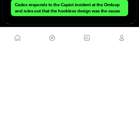
Cadex responds to the Capiot incident at the Omloop
and rules out that the hookless design was the cause
NOUS
Plan du site
Contact
Travailler avec nous
SITES D'AMIS
MusickMag
SUIVEZ-NOUS
Abonnez-vous à notre newsletter
Envoyer