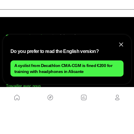
Do you prefer to read the English version?
NOUS
A cyclist from Decathlon CMA-CGM is fined €200 for
training with headphones in Alicante
Plan du site
Contact
Travailler avec nous
SITES D'AMIS
MusickMag
SUIVEZ-NOUS