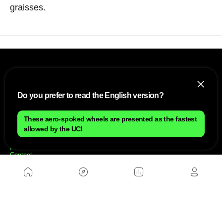
graisses.
Do you prefer to read the English version?
These aero-spoked wheels are presented as the fastest
NOUS
allowed by the UCI
Plan du site
Contact
Travailler avec nous
SITES D'AMIS
MusickMag