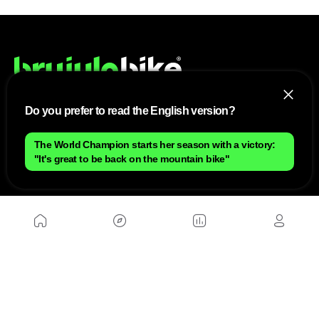
Do you prefer to read the English version?
NOUS
The World Champion starts her season with a victory:
Plan du site
"It's great to be back on the mountain bike"
Contact
Travailler avec nous
SITES D'AMIS
MusickMag
SUIVEZ-NOUS
Abonnez-vous à notre newsletter