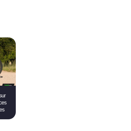
sur
ces
pes