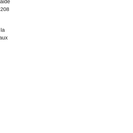
'aide
 208
la
eaux