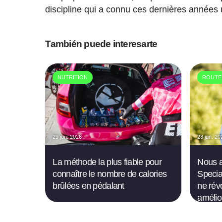
discipline qui a connu ces dernières années 
También puede interesarte
NUTRITION
ROUTE
29 jun. 2026
28 jun. 20
La méthode la plus fiable pour
Nous a
connaître le nombre de calories
Specia
brûlées en pédalant
ne rév
amélio