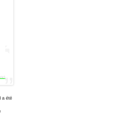
ric)
 a été
e