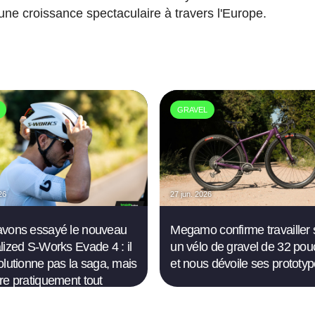
une croissance spectaculaire à travers l'Europe.
GRAVEL
26
27 jun. 2026
vons essayé le nouveau
Megamo confirme travailler 
lized S-Works Evade 4 : il
un vélo de gravel de 32 pou
olutionne pas la saga, mais
et nous dévoile ses prototy
re pratiquement tout