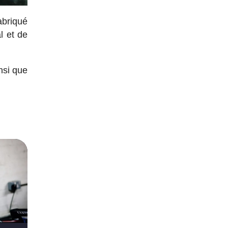
abriqué
l et de
insi que