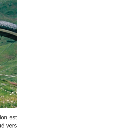
sion est
ué vers