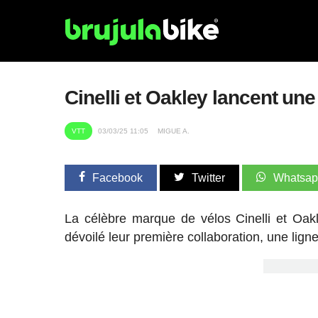
Cinelli et Oakley lancent une
VTT
03/03/25 11:05
MIGUE A.
Facebook
Twitter
Whatsa
La célèbre marque de vélos Cinelli et Oakl
dévoilé leur première collaboration, une lign