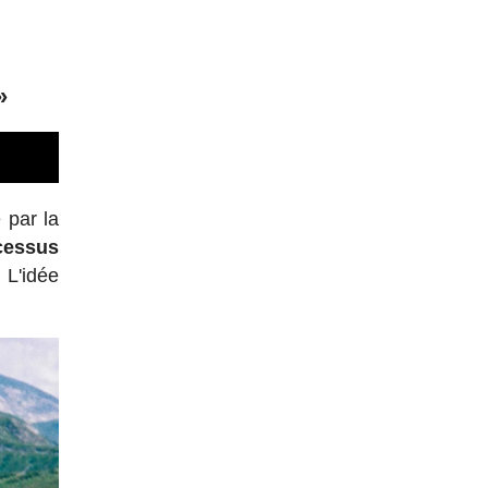
»
 par la
cessus
. L'idée
.