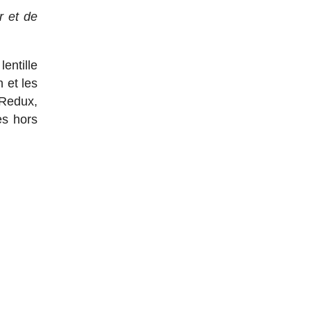
r et de
entille
 et les
 Redux,
es hors