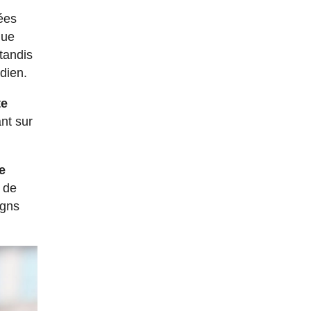
nées
que
 tandis
dien.
te
nt sur
e
c de
igns