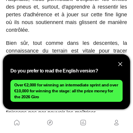
des pneus et, surtout, d'apprendre à ressentir les
pertes d'adhérence et à jouer sur cette fine ligne
où ils nous soutiennent mais glissent de manière
contrôlée.
Bien sûr, tout comme dans les descentes, la
connaissance du terrain est vitale pour tracer
rapidement et, bien que nous puissions toujours
être confrontés à des surprises, nous finissons par
Do you prefer to read the English version?
apprendre comment tracer les ronds-points en
fonction de la sortie que nous allons prendre, ou
Over €2,000 for winning an intermediate sprint and over
comment profiter de la largeur de la rue dans un
€10,000 for winning the stage: all the prize money for
virage à 90° en ville car la variété de situations que
the 2026 Giro
nous rencontrons n'est pas si grande que nous ne
finissons pas par pouvoir les maîtriser.
Publicité