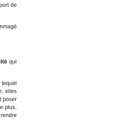
port de
dommagé
ité
qui
 lequel
, elles
t poser
e plus,
 rendre