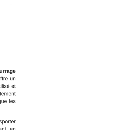
urrage
ffre un
lisé et
llement
que les
sporter
ant, en