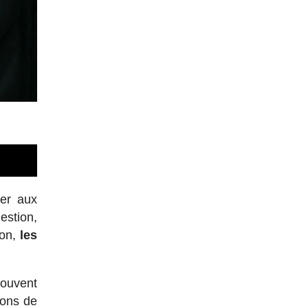
per aux
estion,
ion,
les
souvent
yons de