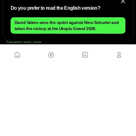
Do you prefer to read the English version?
NOUS
David Valero wins the sprint against Nino Schurter and
takes the victory at the Utopía Gravel 2026.
Plan du site
Contact
Travailler avec nous
SITES D'AMIS
MusickMag
SUIVEZ-NOUS
Abonnez-vous à notre newsletter
Envoyer