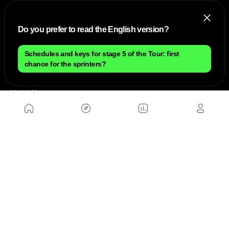
NOUS
Do you prefer to read the English version?
Plan du site
Contact
Travailler avec nous
Schedules and keys for stage 5 of the Tour: first
chance for the sprinters?
SITES D'AMIS
MusickMag
SUIVEZ-NOUS
Abonnez-vous à notre newsletter
Envoyer