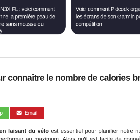
N3X FL : voici comment
Voici comment Pidcock org
onne la première peau de
les écrans de son Garmin po
me sans mousse du
compétition
é
ur connaître le nombre de calories b
pp
Email
n faisant du vélo
est essentiel pour planifier notre nu
erformer au maximum. Alors qu'il est facile de connaî