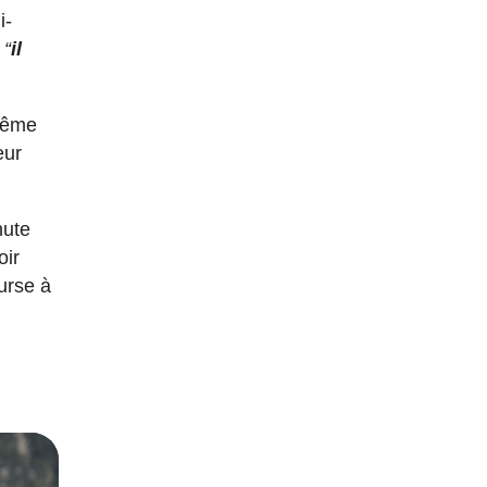
i-
u
“
il
 même
eur
nute
oir
ourse à