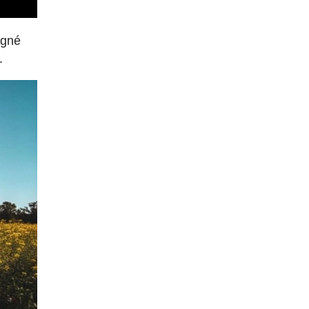
agné
.