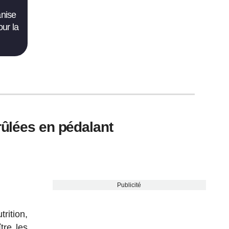
anise
ur la
rûlées en pédalant
Publicité
trition,
tre les