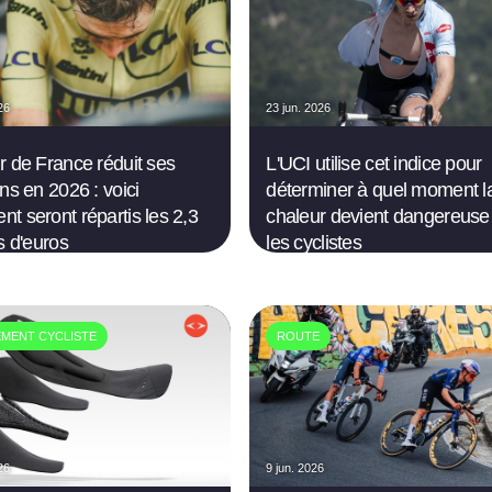
26
23 jun. 2026
r de France réduit ses
L'UCI utilise cet indice pour
ns en 2026 : voici
déterminer à quel moment l
t seront répartis les 2,3
chaleur devient dangereuse
s d'euros
les cyclistes
EMENT CYCLISTE
ROUTE
26
9 jun. 2026