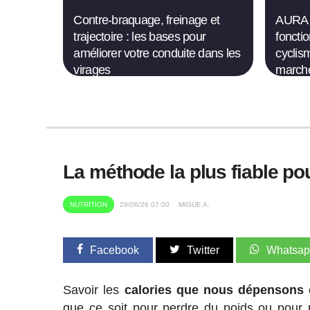
Contre-braquage, freinage et
AURA 
trajectoire : les bases pour
foncti
améliorer votre conduite dans les
cyclis
virages
march
La méthode la plus fiable po
NUTRITION
29/06/26 07:00
MIGUE A.
Facebook
Twitter
Whatsa
Savoir les
calories que nous dépensons e
que ce soit pour perdre du poids ou pour p