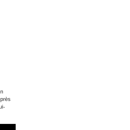
un
 près
ui-