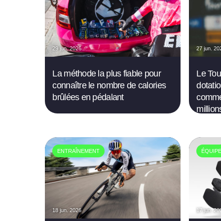
29 jun. 2026
27 jun. 20
La méthode la plus fiable pour
Le Tou
connaître le nombre de calories
dotatio
brûlées en pédalant
commen
million
ENTRAÎNEMENT
ÉQUIP
18 jun. 2026
17 jun. 20