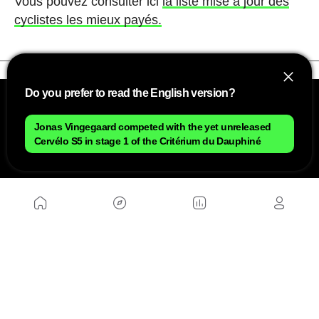
Vous pouvez consulter ici
la liste mise à jour des
cyclistes les mieux payés.
Do you prefer to read the English version?
Jonas Vingegaard competed with the yet unreleased
Cervélo S5 in stage 1 of the Critérium du Dauphiné
NOUS
Plan du site
Contact
Travailler avec nous
SITES D'AMIS
MusickMag