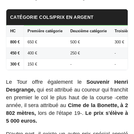
CATÉGORIE COLS/PRIX EN ARGENT
HC
Première catégorie
Deuxième catégorie
Troisième 
800 €
650 €
500 €
300 €
450 €
400 €
250 €
-
300 €
150 €
-
-
Le Tour offre également le
Souvenir Henri
Desgrange,
qui est attribué au coureur qui franchit
en premier le col le plus haut de la course -cette
année, il sera attribué au
Cime de la Bonette, à 2
802 mètres,
lors de l'étape 19-.
Le prix s'élève à
5 000 euros.
D'autre part, il existe un autre prix spécial appelé