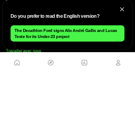
Do you prefer to read the English version?
NOUS
The Decathlon Ford signs Alix André Gallis and Lucas
Teste for its Under-23 project
Plan du site
Contact
Travailler avec nous
SITES D'AMIS
MusickMag
SUIVEZ-NOUS
Abonnez-vous à notre newsletter
Envoyer