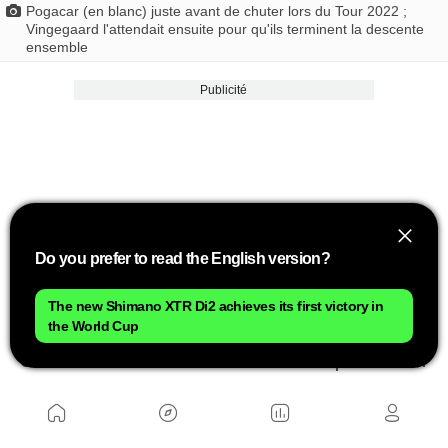
Pogacar (en blanc) juste avant de chuter lors du Tour 2022 ;
Vingegaard l'attendait ensuite pour qu'ils terminent la descente
ensemble
Publicité
Do you prefer to read the English version?
The new Shimano XTR Di2 achieves its first victory in
the World Cup
Une autre connaissance nécessaire pour tracer
des virages est
la maîtrise de l'inclinaison du
vélo grâce à la technique du contre-braquage
.
Nous vous rappelons que le vélo, à partir d'une