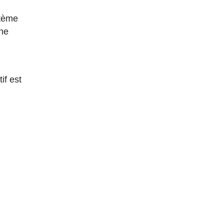
stème
une
if est