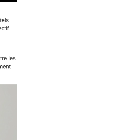
tels
ctif
tre les
ement