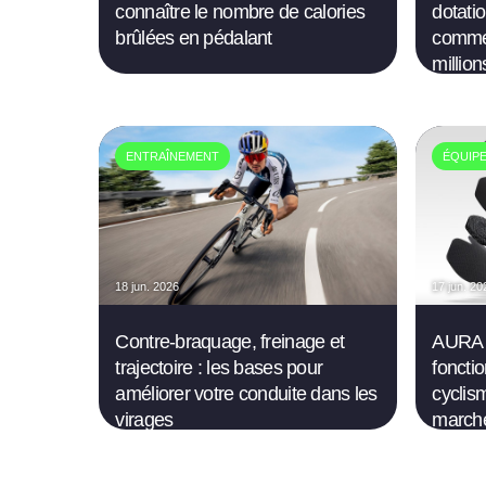
connaître le nombre de calories
dotatio
brûlées en pédalant
commen
million
ENTRAÎNEMENT
ÉQUIP
18 jun. 2026
17 jun. 20
Contre-braquage, freinage et
AURA 
trajectoire : les bases pour
foncti
améliorer votre conduite dans les
cyclis
virages
march