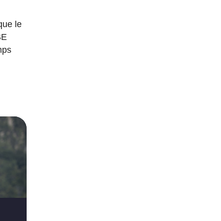
que le
SE
mps