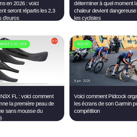
ns en 2026 : voici
déterminer à quel moment l
t seront répartis les 2,3
chaleur devient dangereuse
s d'euros
les cyclistes
EMENT CYCLISTE
ROUTE
26
9 jun. 2026
N3X FL : voici comment
Voici comment Pidcock org
onne la première peau de
les écrans de son Garmin po
me sans mousse du
compétition
é