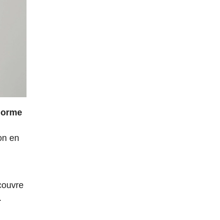
norme
ion en
couvre
.