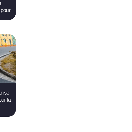
a
 pour
anise
ur la