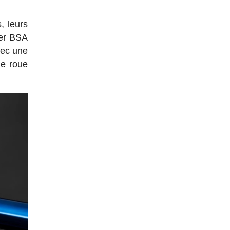
, leurs
ier BSA
vec une
de roue