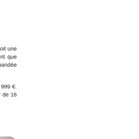
oit une
ent que
mmandée
 999 €.
r de 16