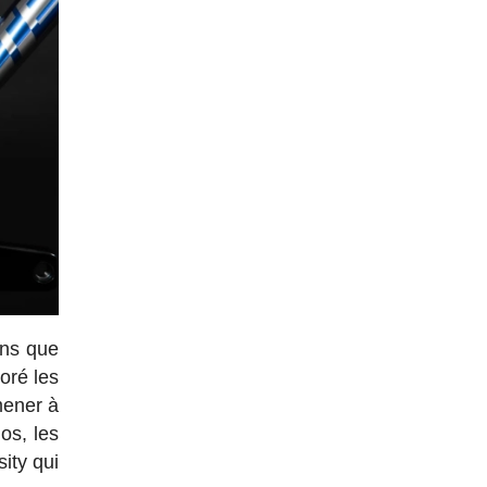
ins que
oré les
mener à
os, les
ity qui