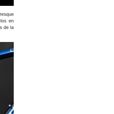
presque
élos en
s de la