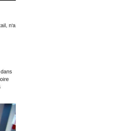
ail, n'a
s dans
oire
s