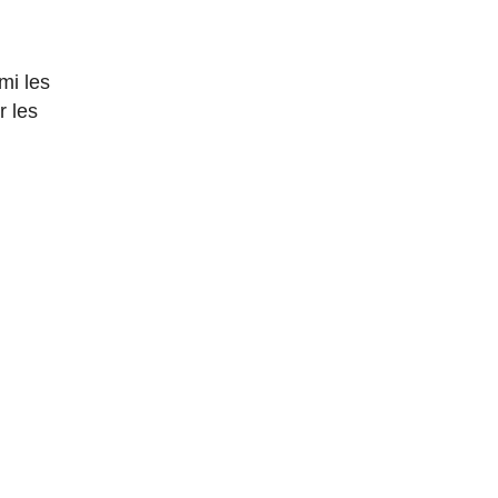
mi les
r les