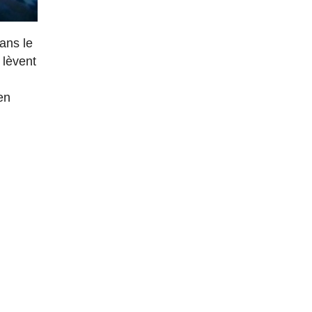
dans le
 lèvent
en