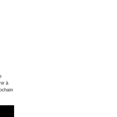
e
ir à
rochain