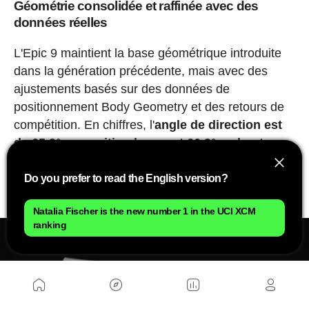
Géométrie consolidée et raffinée avec des
données réelles
L'Epic 9 maintient la base géométrique introduite
dans la génération précédente, mais avec des
ajustements basés sur des données de
positionnement Body Geometry et des retours de
compétition. En chiffres, l'
angle de direction est
de 65,9° en position basse et 66,3° en haute
,
tandis que l'
angle de selle reste à 76°
, cherchant
une position efficace en montée sans
Do you prefer to read the English version?
compromettre le contrôle en descente.
Natalia Fischer is the new number 1 in the UCI XCM
ranking