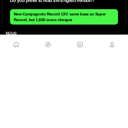
Do you prefer to read the English version?
New Campagnolo Record 13V: same base as Super
Record, but 1,600 euros cheaper
NOUS
Plan du site
Contact
Travailler avec nous
SITES D'AMIS
MusickMag
SUIVEZ-NOUS
Abonnez-vous à notre newsletter
Envoyer