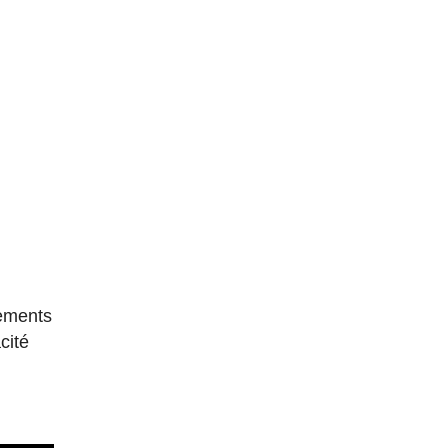
gements
cité