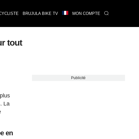
CYCLISTE
BRUJULA BIKE TV
MON COMPTE
ur tout
Publicité
 plus
. La
e
ée en