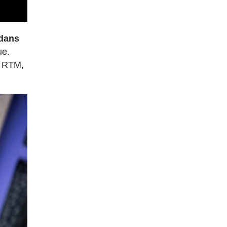
 dans
ue.
e RTM,