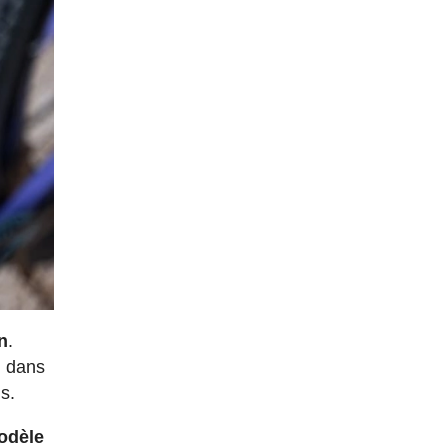
n
.
, dans
s.
modèle