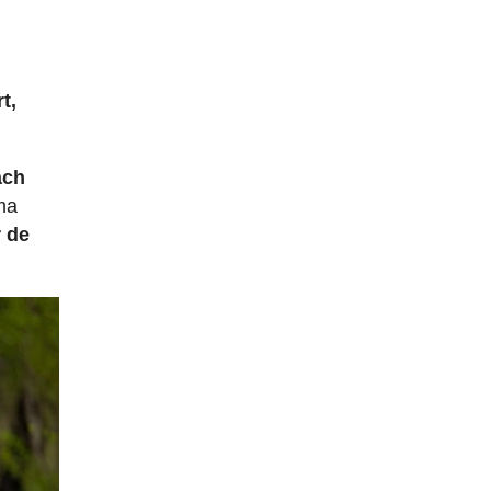
t,
ach
ma
r de