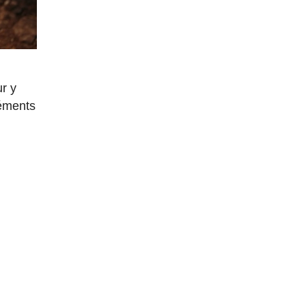
ur y
léments