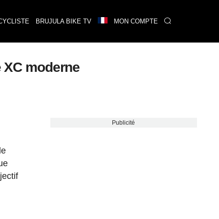
CYCLISTE
BRUJULA BIKE TV
MON COMPTE
le XC moderne
Publicité
de
ue
ectif