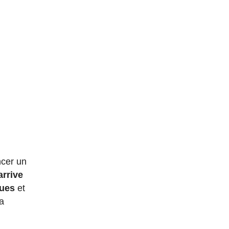
ncer un
arrive
ques
et
la