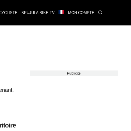
CYCLISTE
BRUJULA BIKE TV
MON COMPTE
Publicité
enant,
a
itoire