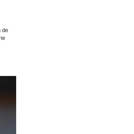
n de
une