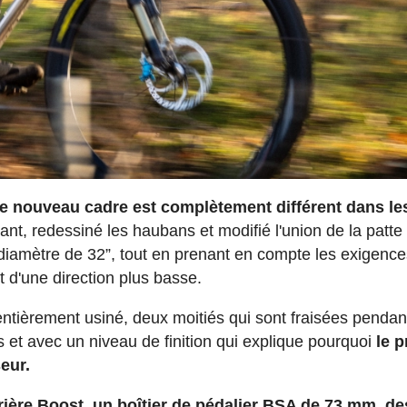
le nouveau cadre est complètement différent dans le
avant, redessiné les haubans et modifié l'union de la patte
 diamètre de 32”, tout en prenant en compte les exigenc
 d'une direction plus basse.
entièrement usiné, deux moitiés qui sont fraisées pendan
et avec un niveau de finition qui explique pourquoi
le p
eur.
rière Boost, un boîtier de pédalier BSA de 73 mm, de