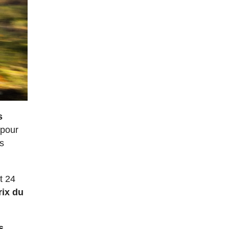
s
 pour
es
t 24
rix du
s