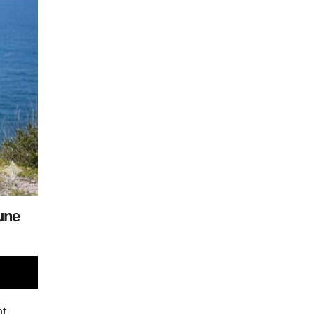
une
nt