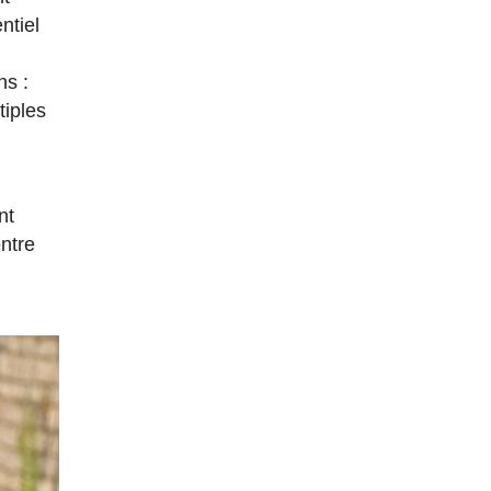
ntiel
ns :
tiples
nt
entre