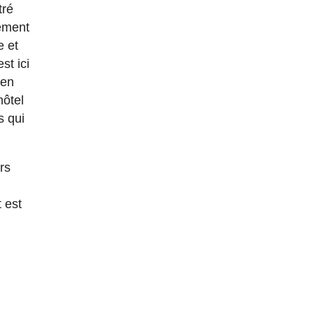
tré
lement
e et
st ici
 en
hôtel
s qui
rs
t est