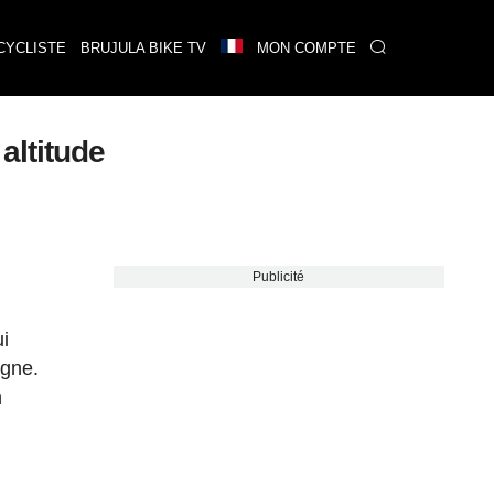
CYCLISTE
BRUJULA BIKE TV
MON COMPTE
altitude
Publicité
ui
agne.
n