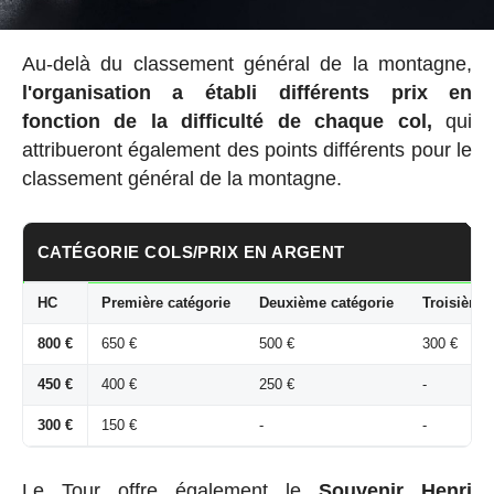
Au-delà du classement général de la montagne,
l'organisation a établi
différents prix en
fonction de la difficulté de chaque col,
qui
attribueront également des points différents pour le
classement général de la montagne.
CATÉGORIE COLS/PRIX EN ARGENT
HC
Première catégorie
Deuxième catégorie
Troisième 
800 €
650 €
500 €
300 €
450 €
400 €
250 €
-
300 €
150 €
-
-
Le Tour offre également le
Souvenir Henri