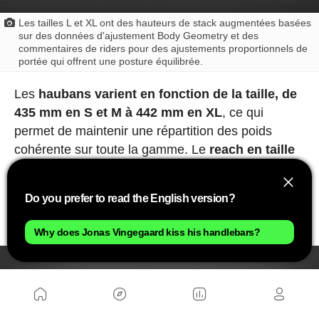
Les tailles L et XL ont des hauteurs de stack augmentées basées
sur des données d'ajustement Body Geometry et des
commentaires de riders pour des ajustements proportionnels de
portée qui offrent une posture équilibrée.
Les
haubans varient en fonction de la taille, de
435 mm en S et M à 442 mm en XL
, ce qui
permet de maintenir une répartition des poids
cohérente sur toute la gamme. Le
reach en taille
M se situe entre 450 et 455 mm selon la
configuration,
avec un stack de 604 mm, des
Do you prefer to read the English version?
chiffres qui correspondent à la norme actuelle du
XC technique.
Why does Jonas Vingegaard kiss his handlebars?