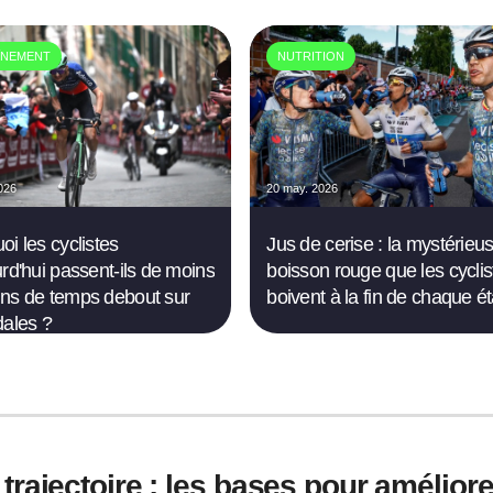
ÎNEMENT
NUTRITION
026
20 may. 2026
oi les cyclistes
Jus de cerise : la mystérieu
urd'hui passent-ils de moins
boisson rouge que les cyclis
ns de temps debout sur
boivent à la fin de chaque é
dales ?
trajectoire : les bases pour amélior