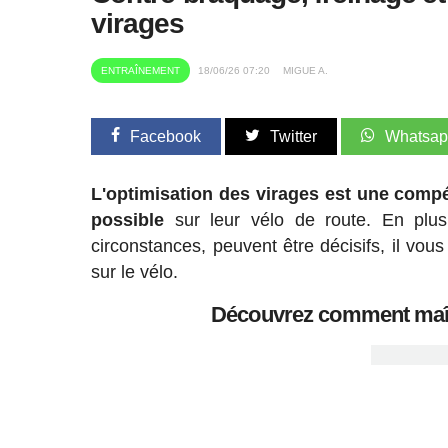
virages
ENTRAÎNEMENT
18/06/26 07:20
MIGUE A.
Facebook
Twitter
Whatsa
L'optimisation des virages est une compét
possible
sur leur vélo de route. En plus
circonstances, peuvent être décisifs, il vou
sur le vélo.
Découvrez comment maîtr