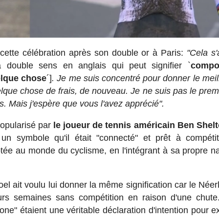
cette célébration après son double or à Paris:
"Cela s'
 double sens en anglais qui peut signifier `
compo
elque chose
´]
. Je me suis concentré pour donner le meil
que chose de frais, de nouveau. Je ne suis pas le premi
nis. Mais j'espère que vous l'avez apprécié".
popularisé par
le joueur de tennis américain Ben Shel
symbole qu'il était "connecté" et prêt à compétiti
aptée au monde du cyclisme, en l'intégrant à sa propre na
l ait voulu lui donner la même signification car le Néer
rs semaines sans compétition en raison d'une chute
hone" étaient une véritable déclaration d'intention pour 