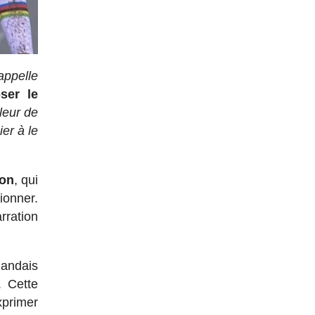
appelle
ser le
leur de
er à le
ton
, qui
onner.
rration
landais
. Cette
exprimer