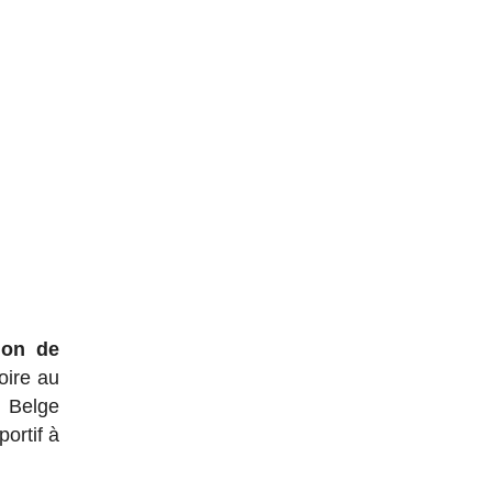
ion de
oire au
u Belge
portif à