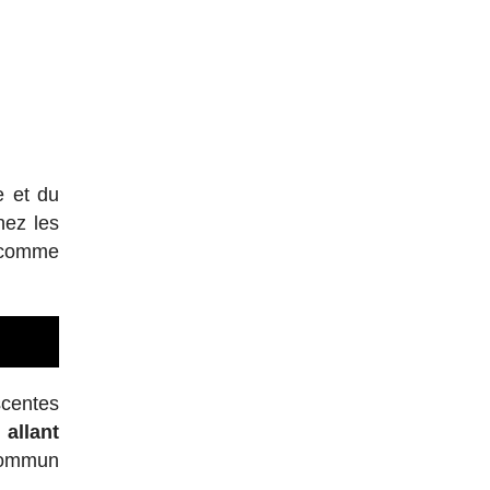
e et du
hez les
e comme
scentes
allant
 commun