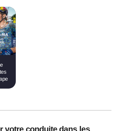
se
tes
tape
er votre conduite dans les