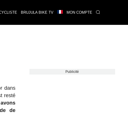
CYCLISTE
BRUJULA BIKE TV
MON COMPTE
Publicité
or dans
t resté
s avons
nde de