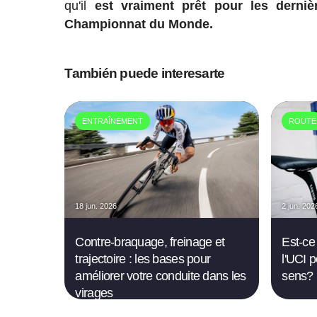
qu'il
est vraiment prêt pour les derni
Championnat du Monde.
También puede interesarte
ENTRAÎNEMENT
ROUTE
18 jun. 2026
2 jun. 202
Contre-braquage, freinage et
Est-ce 
trajectoire : les bases pour
l'UCI 
améliorer votre conduite dans les
sens?
virages