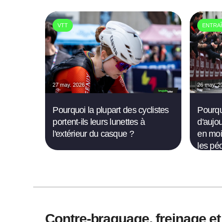
VTT
ENTRA
27 may. 2026
26 may. 2
Pourquoi la plupart des cyclistes
Pourqu
portent-ils leurs lunettes à
d'aujo
l'extérieur du casque ?
en moi
les pé
Contre-braquage, freinage et 