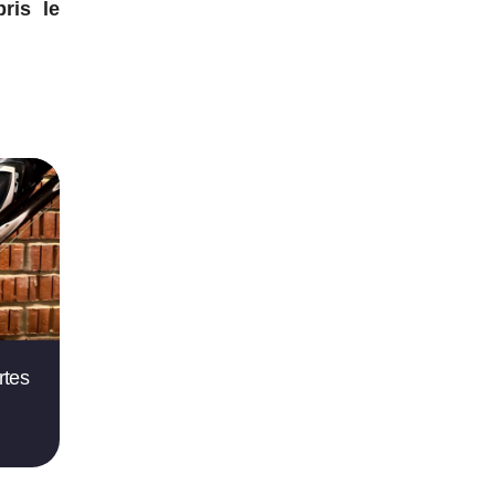
ris le
rtes