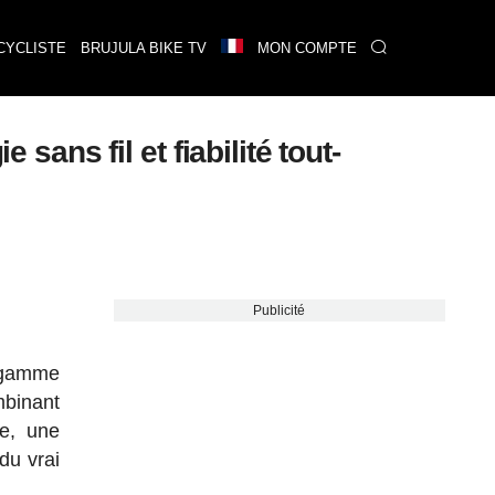
CYCLISTE
BRUJULA BIKE TV
MON COMPTE
ns fil et fiabilité tout-
Publicité
a gamme
mbinant
te, une
du vrai