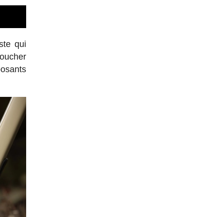
ste qui
toucher
posants