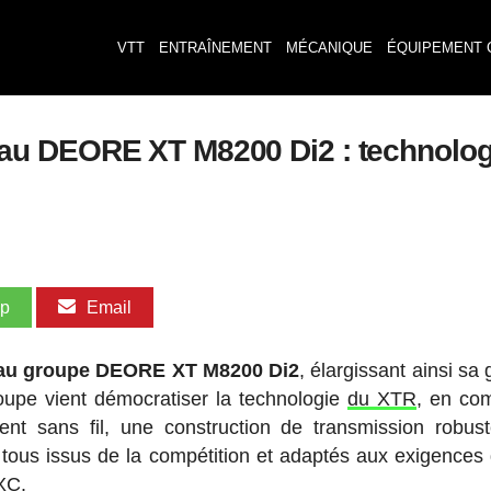
VTT
ENTRAÎNEMENT
MÉCANIQUE
ÉQUIPEMENT 
DEORE XT M8200 Di2 : technologie sa
pp
Email
au groupe DEORE XT M8200 Di2
, élargissant ainsi s
oupe vient démocratiser la technologie
du XTR
, en co
ment sans fil, une construction de transmission robus
tous issus de la compétition et adaptés aux exigences 
 XC.