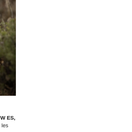
OW ES,
 les