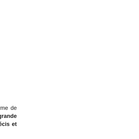
yme de
grande
cis et