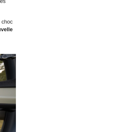
les
e choc
velle