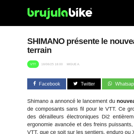
SHIMANO présente le nouveau 
terrain
VTT
18/06/25 18:00
MIGUE A.
Facebook
Twitter
Whatsa
Shimano a annoncé le lancement du
nouve
de composants sans fil pour le VTT. Ce gr
des dérailleurs électroniques Di2 entière
ergonomie avancée et des freins puissants, 
VTT, que ce soit sur les sentiers, enduro ou