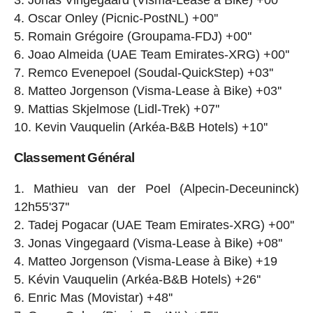
Jonas Vingegaard (Visma-Lease à Bike) +00''
Oscar Onley (Picnic-PostNL) +00''
Romain Grégoire (Groupama-FDJ) +00''
Joao Almeida (UAE Team Emirates-XRG) +00''
Remco Evenepoel (Soudal-QuickStep) +03''
Matteo Jorgenson (Visma-Lease à Bike) +03''
Mattias Skjelmose (Lidl-Trek) +07''
Kevin Vauquelin (Arkéa-B&B Hotels) +10''
Classement Général
Mathieu van der Poel (Alpecin-Deceuninck)
12h55'37''
Tadej Pogacar (UAE Team Emirates-XRG) +00''
Jonas Vingegaard (Visma-Lease à Bike) +08''
Matteo Jorgenson (Visma-Lease à Bike) +19
Kévin Vauquelin (Arkéa-B&B Hotels) +26''
Enric Mas (Movistar) +48''