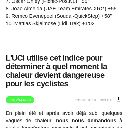
Oscar Onley (Picnic-PostNL) +55''
Joao Almeida (UAE Team Emirates-XRG) +55''
Remco Evenepoel (Soudal-QuickStep) +58''
Mattias Skjelmose (Lidl-Trek) +1'02''
L'UCI utilise cet indice pour
déterminer à quel moment la
chaleur devient dangereuse
pour les cyclistes
ENTRAÎNEMENT
23/06/26 07:00
MIGUE A.
En plein été et après avoir déjà subi quelques
vagues de chaleur,
nous nous demandons
à