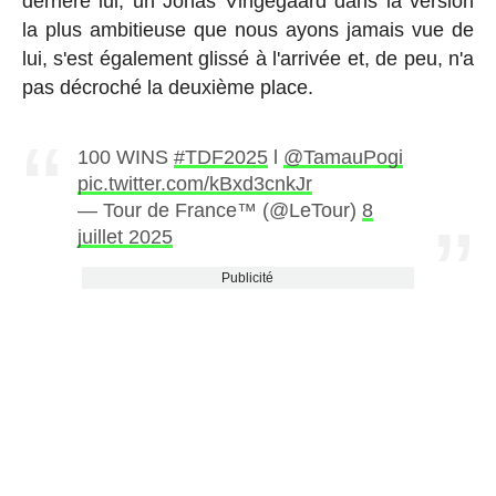
derrière lui, un Jonas Vingegaard dans la version
la plus ambitieuse que nous ayons jamais vue de
lui, s'est également glissé à l'arrivée et, de peu, n'a
pas décroché la deuxième place.
100 WINS
#TDF2025
l
@TamauPogi
pic.twitter.com/kBxd3cnkJr
— Tour de France™ (@LeTour)
8
juillet 2025
Publicité