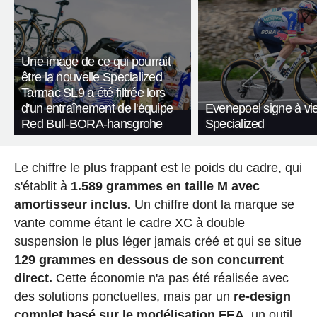
Une image de ce qui pourrait
être la nouvelle Specialized
Tarmac SL9 a été filtrée lors
d'un entraînement de l'équipe
Evenepoel signe à vi
Red Bull-BORA-hansgrohe
Specialized
Le chiffre le plus frappant est le poids du cadre, qui
s'établit à
1.589 grammes en taille M avec
amortisseur inclus.
Un chiffre dont la marque se
vante comme étant le cadre XC à double
suspension le plus léger jamais créé et qui se situe
129 grammes en dessous de son concurrent
direct.
Cette économie n'a pas été réalisée avec
des solutions ponctuelles, mais par un
re-design
complet basé sur le modélisation FEA
, un outil