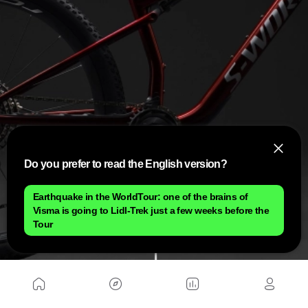
Do you prefer to read the English version?
Earthquake in the WorldTour: one of the brains of
Visma is going to Lidl-Trek just a few weeks before the
Tour
L'axe de pédalier est légèrement plus haut que sur l'Epic 8, mais
reste plus bas que la plupart. Combiné avec l'angle de direction