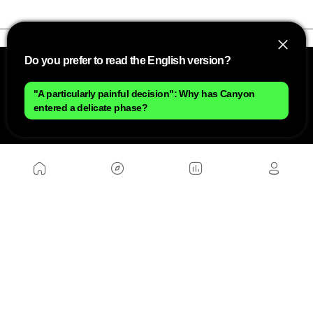
Do you prefer to read the English version?
"A particularly painful decision": Why has Canyon
entered a delicate phase?
NOUS
Plan du site
Contact
Travailler avec nous
SITES D'AMIS
MusickMag
SUIVEZ-NOUS