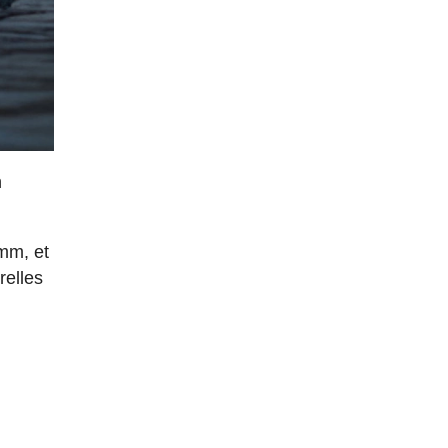
n
 mm, et
relles