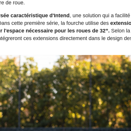
re de roue.
rsée caractéristique d'Intend
, une solution qui a facilit
ans cette première série, la fourche utilise des
extensi
 l'espace nécessaire pour les roues de 32”.
Selon la
ntégreront ces extensions directement dans le design de