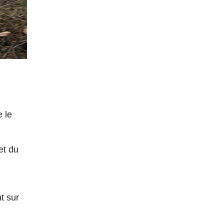
 le
et du
t sur