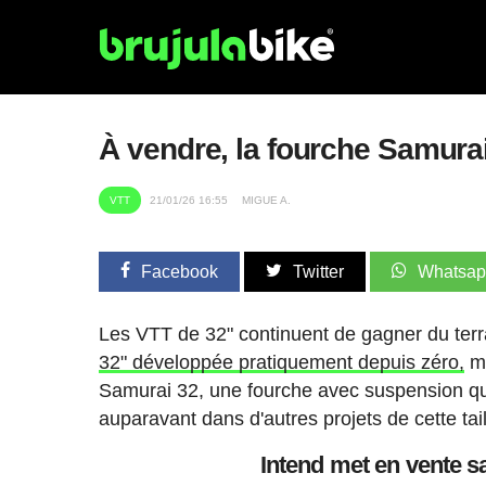
À vendre, la fourche Samura
VTT
21/01/26 16:55
MIGUE A.
Facebook
Twitter
Whatsa
Les VTT de 32" continuent de gagner du terr
32" développée pratiquement depuis zéro,
ma
Samurai 32, une fourche avec suspension qui
auparavant dans d'autres projets de cette tail
Intend met en vente s