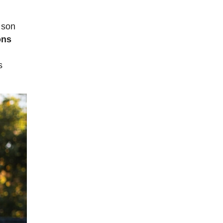
é son
ons
s