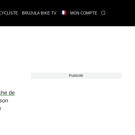
CYCLISTE
BRUJULA BIKE TV
MON COMPTE
Publicité
che de
 son
e