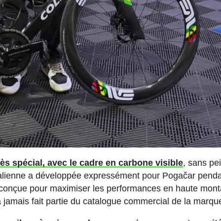
s spécial, avec le cadre en carbone visible
, sans pe
italienne a développée expressément pour Pogačar penda
ée, conçue pour maximiser les performances en haute mon
'a jamais fait partie du catalogue commercial de la marqu