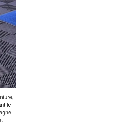
inture,
nt le
tagne
e.