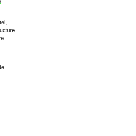
é
el,
ructure
re
de