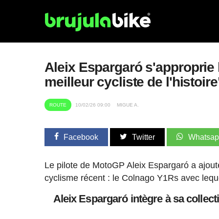
Aleix Espargaró s'approprie 
meilleur cycliste de l'histoire
ROUTE
10/02/26 09:00
MIGUE A.
Facebook
Twitter
Whatsa
Le pilote de MotoGP Aleix Espargaró a ajouté
cyclisme récent : le Colnago Y1Rs avec lequ
Aleix Espargaró intègre à sa collec