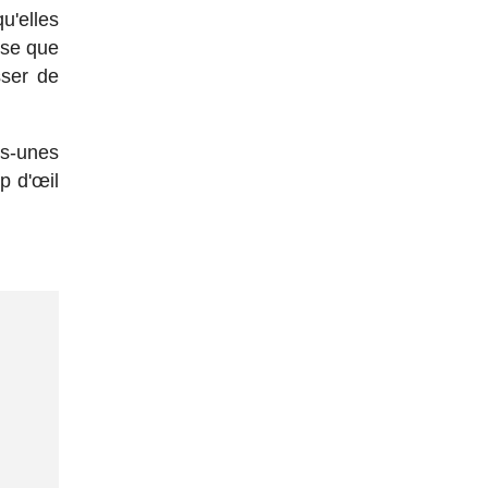
u'elles
sse que
sser de
es-unes
p d'œil