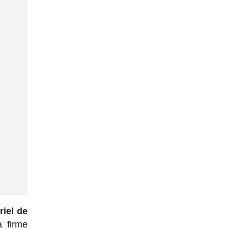
riel de
a firme