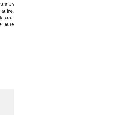
rant un
'autre
.
le cou-
illeure