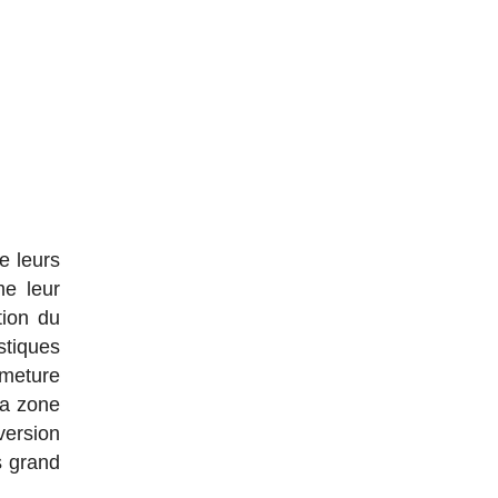
e leurs
me leur
tion du
stiques
rmeture
la zone
version
s grand