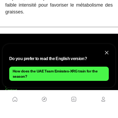
faible intensité pour favoriser le métabolisme des
graisses.
Do you prefer to read the English version?
How does the UAE Team Emirates-XRG train for the
NOUS
season?
Plan du site
Contact
Travailler avec nous
SITES D'AMIS
MusickMag