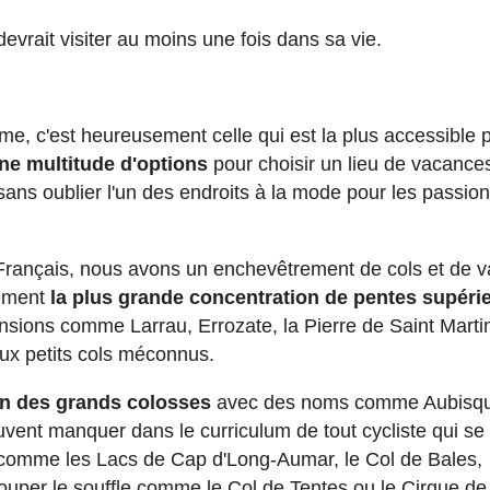
evrait visiter au moins une fois dans sa vie.
sme, c'est heureusement celle qui est la plus accessible 
ne multitude d'options
pour choisir un lieu de vacance
sans oublier l'un des endroits à la mode pour les passio
Français, nous avons un enchevêtrement de cols et de v
lement
la plus grande concentration de pentes supéri
sions comme Larrau, Errozate, la Pierre de Saint Marti
eux petits cols méconnus.
on des grands colosses
avec des noms comme Aubisq
ent manquer dans le curriculum de tout cycliste qui se
 comme les Lacs de Cap d'Long-Aumar, le Col de Bales,
ouper le souffle comme le Col de Tentes ou le Cirque de