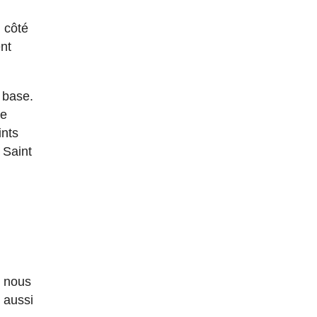
u côté
nt
 base.
te
ints
 Saint
, nous
 aussi