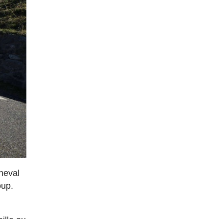
cheval
oup.