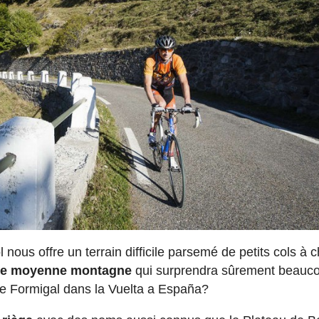
ous offre un terrain difficile parsemé de petits cols à 
n de moyenne montagne
qui surprendra sûrement beauc
de Formigal dans la Vuelta a España?