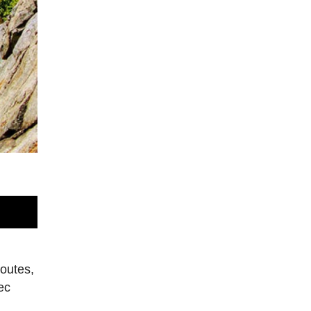
routes,
ec