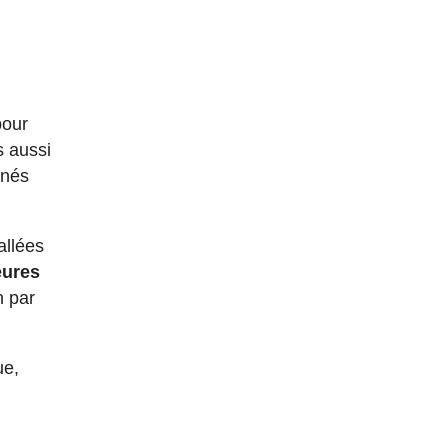
pour
s aussi
nnés
allées
eures
n par
ue,