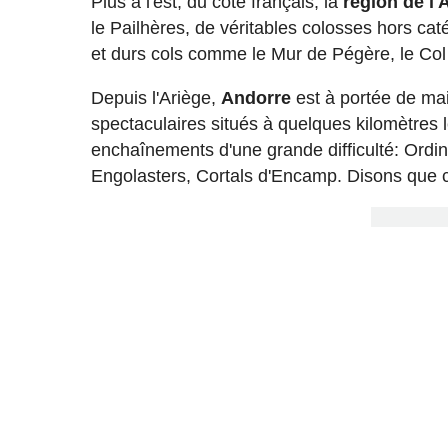
Plus à l'est, du côté français, la
région de l'
le Pailhères, de véritables colosses hors ca
et durs cols comme le Mur de Pégère, le Col
Depuis l'Ariège,
Andorre
est à portée de ma
spectaculaires situés à quelques kilomètres 
enchaînements d'une grande difficulté: Ordino
Engolasters, Cortals d'Encamp. Disons que ce 