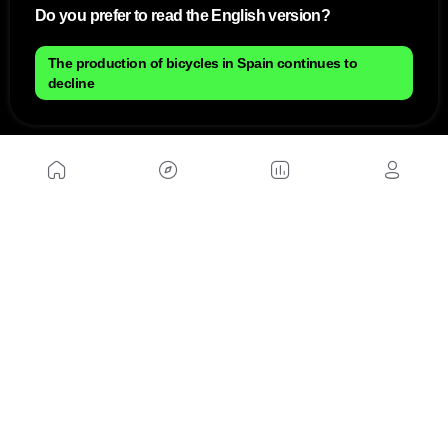
Do you prefer to read the English version?
The production of bicycles in Spain continues to
decline
NOUS
Plan du site
Contact
Travailler avec nous
SITES D'AMIS
MusickMag
SUIVEZ-NOUS
Abonnez-vous à notre newsletter
Envoyer