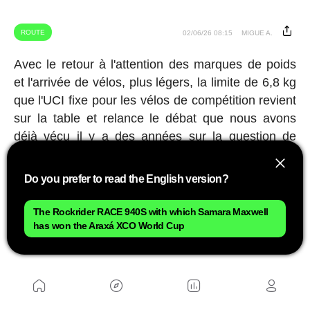
ROUTE
02/06/26 08:15
MIGUE A.
Avec le retour à l'attention des marques de poids
et l'arrivée de vélos, plus légers, la limite de 6,8 kg
que l'UCI fixe pour les vélos de compétition revient
sur la table et relance le débat que nous avons
déjà vécu il y a des années sur la question de
savoir s'il s'agit d'une limite appropriée ou si la
technologie permet de fabriquer des vélos plus
Do you prefer to read the English version?
légers sans qu'ils cessent d'être fiables.
The Rockrider RACE 940S with which Samara Maxwell
Publicité
has won the Araxá XCO World Cup