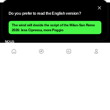
Do you prefer to read the English version?
The wind will decide the script of the Milan-San Remo
2026: less Cipressa, more Poggio
NOUS
Plan du site
Contact
Travailler avec nous
SITES D'AMIS
MusickMag
SUIVEZ-NOUS
Abonnez-vous à notre newsletter
Envoyer