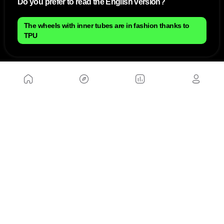
Do you prefer to read the English version?
The wheels with inner tubes are in fashion thanks to
TPU
NOUS
Plan du site
Contact
Travailler avec nous
SITES D'AMIS
MusickMag
SUIVEZ-NOUS
Abonnez-vous à notre newsletter
Envoyer