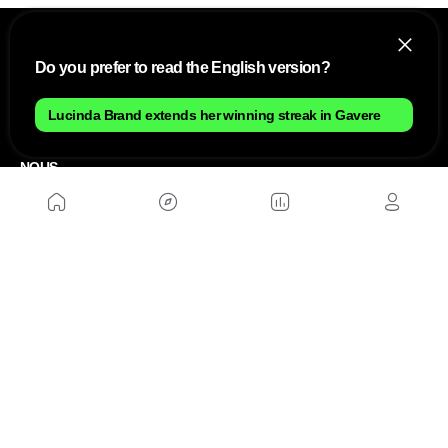
Do you prefer to read the English version?
Lucinda Brand extends her winning streak in Gavere
NOUS
Plan du site
Contact
Travailler avec nous
SITES D'AMIS
MusickMag
SUIVEZ-NOUS
Abonnez-vous à notre newsletter
Envoyer