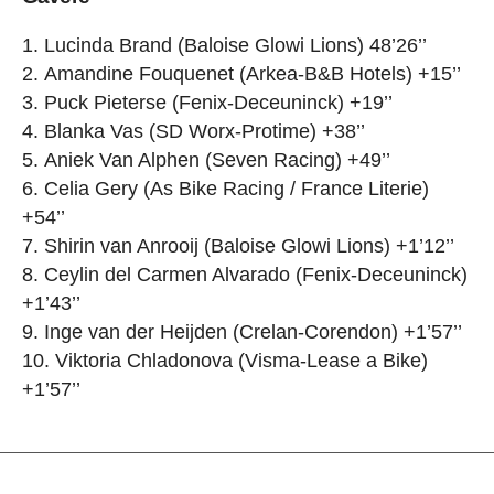
Lucinda Brand (Baloise Glowi Lions) 48’26’’
Amandine Fouquenet (Arkea-B&B Hotels) +15’’
Puck Pieterse (Fenix-Deceuninck) +19’’
Blanka Vas (SD Worx-Protime) +38’’
Aniek Van Alphen (Seven Racing) +49’’
Celia Gery (As Bike Racing / France Literie)
+54’’
Shirin van Anrooij (Baloise Glowi Lions) +1’12’’
Ceylin del Carmen Alvarado (Fenix-Deceuninck)
+1’43’’
Inge van der Heijden (Crelan-Corendon) +1’57’’
Viktoria Chladonova (Visma-Lease a Bike)
+1’57’’