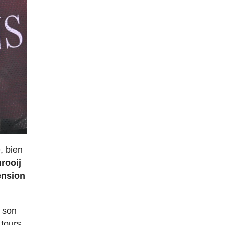
, bien
rooij
tension
é son
tours,