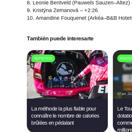
Leonie Bentveld (Pauwels Sauzen–Altez) 
Kristýna Zemanová – +2:26
Amandine Fouquenet (Arkéa–B&B Hotel
También puede interesarte
NUTRITION
ROUTE
29 jun. 2026
27 jun. 20
La méthode la plus fiable pour
Le Tou
connaître le nombre de calories
dotatio
brûlées en pédalant
commen
million