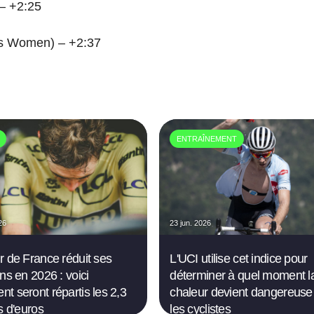
– +2:25
s Women) – +2:37
ENTRAÎNEMENT
26
23 jun. 2026
r de France réduit ses
L'UCI utilise cet indice pour
ns en 2026 : voici
déterminer à quel moment l
t seront répartis les 2,3
chaleur devient dangereuse
s d'euros
les cyclistes