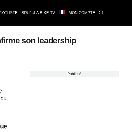
CYCLISTE
BRUJULA BIKE TV
MON COMPTE
firme son leadership
Publicité
e
 du
que