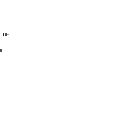
 mi-
i