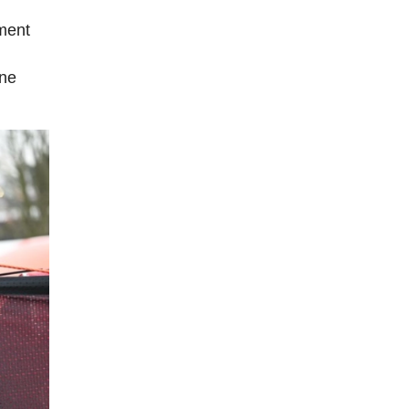
ement
une